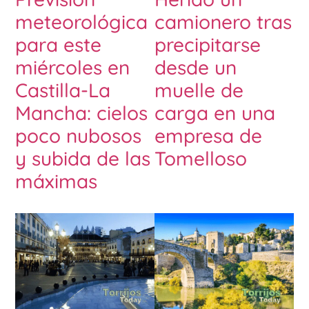
meteorológica
camionero tras
para este
precipitarse
miércoles en
desde un
Castilla-La
muelle de
Mancha: cielos
carga en una
poco nubosos
empresa de
y subida de las
Tomelloso
máximas