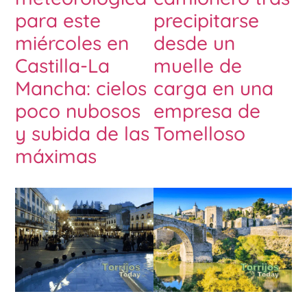
para este
precipitarse
miércoles en
desde un
Castilla-La
muelle de
Mancha: cielos
carga en una
poco nubosos
empresa de
y subida de las
Tomelloso
máximas