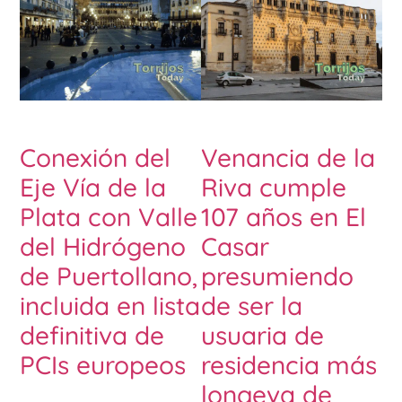
Conexión del
Venancia de la
Eje Vía de la
Riva cumple
Plata con Valle
107 años en El
del Hidrógeno
Casar
de Puertollano,
presumiendo
incluida en lista
de ser la
definitiva de
usuaria de
PCIs europeos
residencia más
longeva de