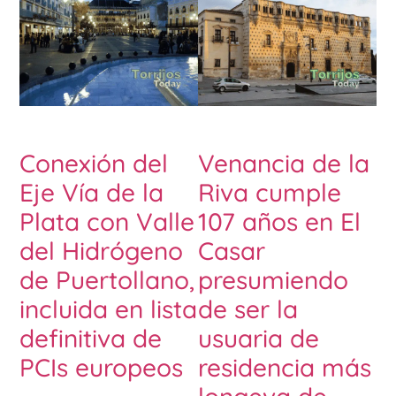
Conexión del
Venancia de la
Eje Vía de la
Riva cumple
Plata con Valle
107 años en El
del Hidrógeno
Casar
de Puertollano,
presumiendo
incluida en lista
de ser la
definitiva de
usuaria de
PCIs europeos
residencia más