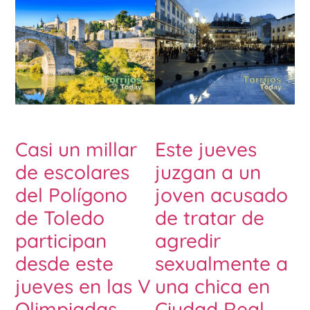
Casi un millar
Este jueves
de escolares
juzgan a un
del Polígono
joven acusado
de Toledo
de tratar de
participan
agredir
desde este
sexualmente a
jueves en las V
una chica en
Olimpiadas
Ciudad Real