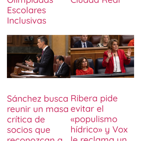
Escolares
Inclusivas
Ribera pide
Sánchez busca
evitar el
reunir un masa
«populismo
crítica de
hídrico» y Vox
socios que
le reclama un
reconozcan a