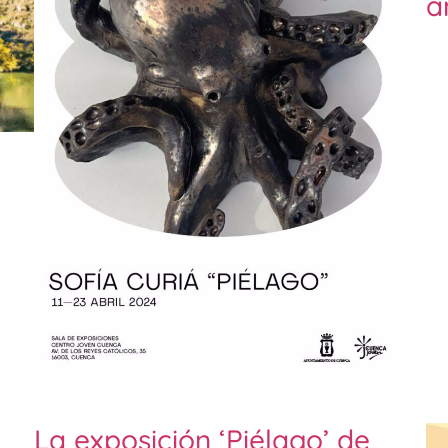
a
La exposición ‘Piélago’ de