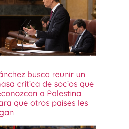
ánchez busca reunir un
asa crítica de socios que
econozcan a Palestina
ara que otros países les
igan