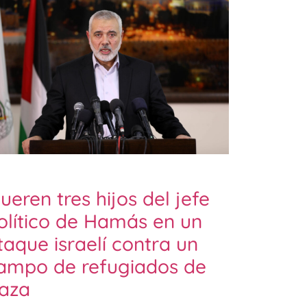
ueren tres hijos del jefe
olítico de Hamás en un
taque israelí contra un
ampo de refugiados de
aza