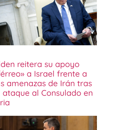
iden reitera su apoyo
férreo» a Israel frente a
as amenazas de Irán tras
l ataque al Consulado en
iria