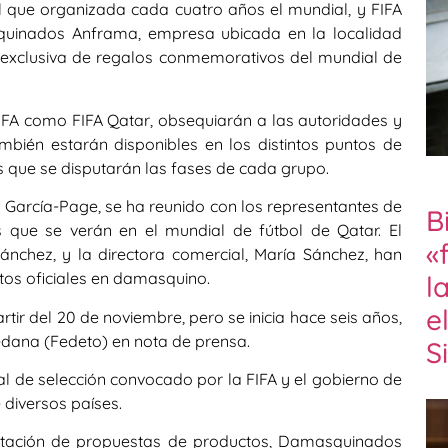
al que organizada cada cuatro años el mundial, y FIFA
uinados Anframa, empresa ubicada en la localidad
n exclusiva de regalos conmemorativos del mundial de
FA como FIFA Qatar, obsequiarán a las autoridades y
mbién estarán disponibles en los distintos puntos de
as que se disputarán las fases de cada grupo.
o García-Page, se ha reunido con los representantes de
B
que se verán en el mundial de fútbol de Qatar. El
«
ánchez, y la directora comercial, María Sánchez, han
tos oficiales en damasquino.
l
e
artir del 20 de noviembre, pero se inicia hace seis años,
edana (Fedeto) en nota de prensa.
S
l de selección convocado por la FIFA y el gobierno de
 diversos países.
entación de propuestas de productos, Damasquinados