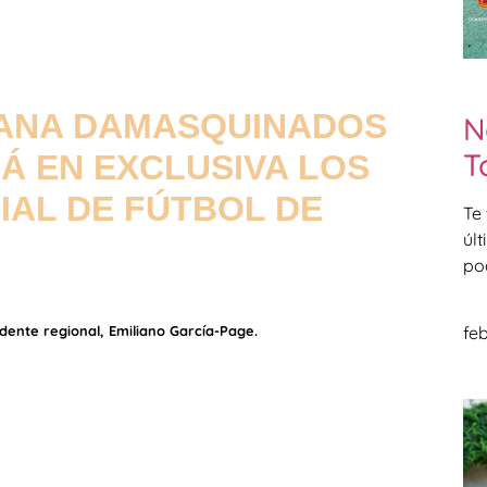
DANA DAMASQUINADOS
N
T
Á EN EXCLUSIVA LOS
IAL DE FÚTBOL DE
Te
úl
po
ente regional, Emiliano García-Page.
feb