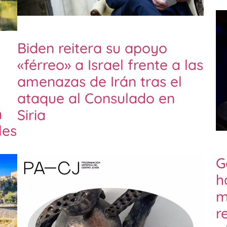
Biden reitera su apoyo
«férreo» a Israel frente a las
amenazas de Irán tras el
ataque al Consulado en
n
Siria
les
G
h
m
r