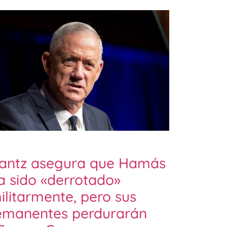
antz asegura que Hamás
a sido «derrotado»
ilitarmente, pero sus
emanentes perdurarán