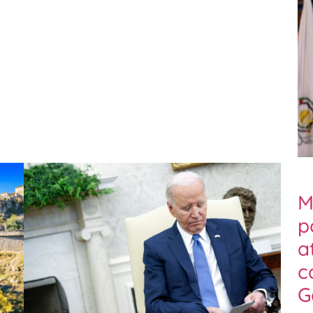
M
p
a
c
G