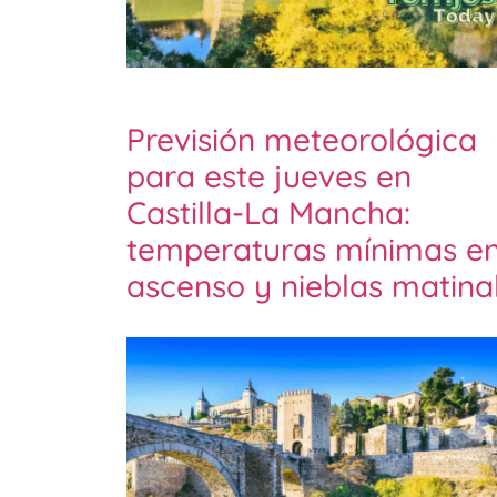
Previsión meteorológica
para este jueves en
Castilla-La Mancha:
temperaturas mínimas e
ascenso y nieblas matina