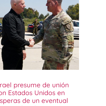
srael presume de unión
on Estados Unidos en
ísperas de un eventual