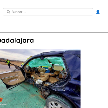
👤
Guadalajara