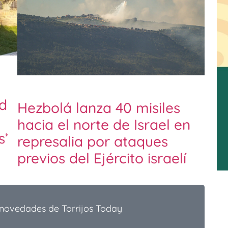
d
Hezbolá lanza 40 misiles
hacia el norte de Israel en
s’
represalia por ataques
previos del Ejército israelí
 novedades de Torrijos Today