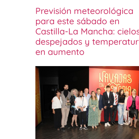
Previsión meteorológica
para este sábado en
Castilla-La Mancha: cielo
despejados y temperatur
en aumento