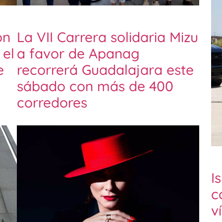
on
La VII Carrera solidaria Mizu
 el
a favor de Apanag
e
recorrerá Guadalajara este
sábado con más de 400
corredores
I
c
v