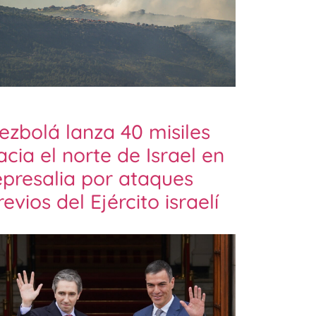
ezbolá lanza 40 misiles
acia el norte de Israel en
epresalia por ataques
revios del Ejército israelí