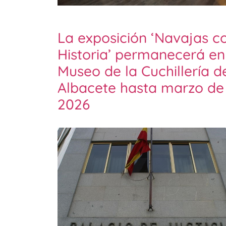
La exposición ‘Navajas c
Historia’ permanecerá en
Museo de la Cuchillería d
Albacete hasta marzo de
2026