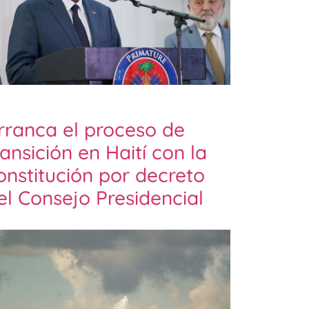
rranca el proceso de
ransición en Haití con la
onstitución por decreto
el Consejo Presidencial