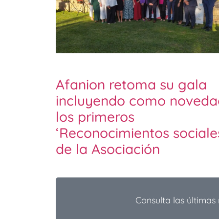
Afanion retoma su gala
incluyendo como noveda
los primeros
‘Reconocimientos sociale
de la Asociación
Consulta las últimas