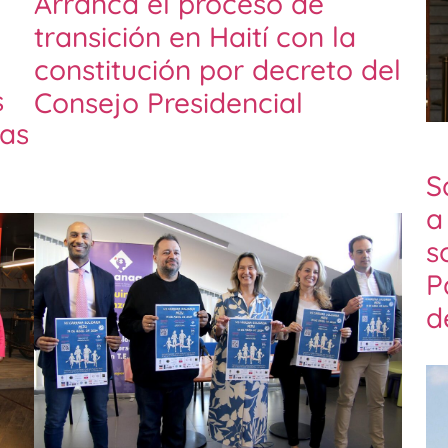
Arranca el proceso de
transición en Haití con la
constitución por decreto del
s
Consejo Presidencial
as
S
a
s
P
d