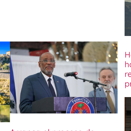
H
h
r
p