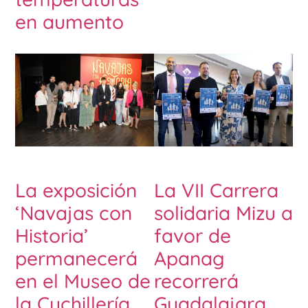
en aumento
La exposición
La VII Carrera
‘Navajas con
solidaria Mizu a
Historia’
favor de
permanecerá
Apanag
en el Museo de
recorrerá
la Cuchillería
Guadalajara