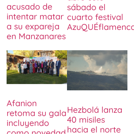
acusado de
sábado el
intentar matar
cuarto festival
a su expareja
AzuQUÉflamenc
en Manzanares
Afanion
Hezbolá lanza
retoma su gala
40 misiles
incluyendo
hacia el norte
como novedad