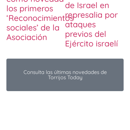
de Israel en
los primeros
represalia por
‘Reconocimientos
ataques
sociales’ de la
previos del
Asociación
Ejército israelí
Consulta las últimas novedades de
Torrijos Today