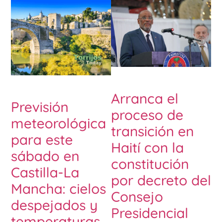
Arranca el
Previsión
proceso de
meteorológica
transición en
para este
Haití con la
sábado en
constitución
Castilla-La
por decreto del
Mancha: cielos
Consejo
despejados y
Presidencial
temperaturas