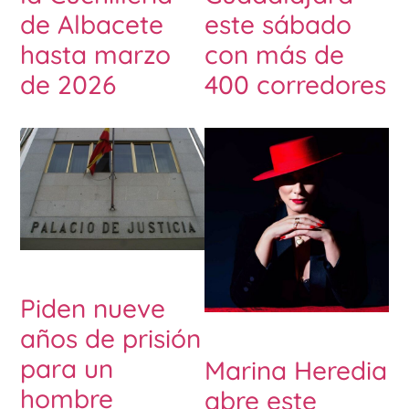
de Albacete
este sábado
hasta marzo
con más de
de 2026
400 corredores
Piden nueve
años de prisión
para un
Marina Heredia
hombre
abre este