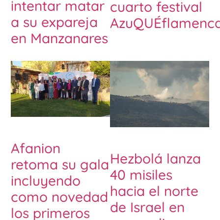
intentar matar
cuarto festival
a su expareja
AzuQUÉflamenc
en Manzanares
Afanion
Hezbolá lanza
retoma su gala
40 misiles
incluyendo
hacia el norte
como novedad
de Israel en
los primeros