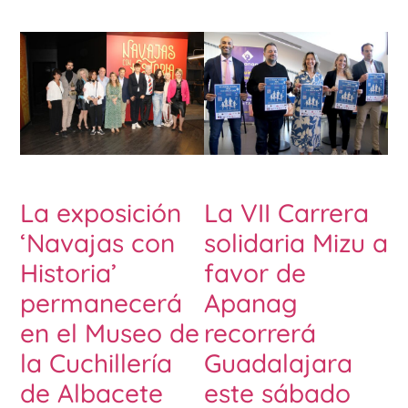
La exposición
La VII Carrera
‘Navajas con
solidaria Mizu a
Historia’
favor de
permanecerá
Apanag
en el Museo de
recorrerá
la Cuchillería
Guadalajara
de Albacete
este sábado