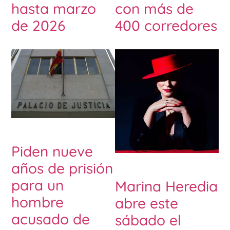
hasta marzo
con más de
de 2026
400 corredores
Piden nueve
años de prisión
para un
Marina Heredia
hombre
abre este
acusado de
sábado el