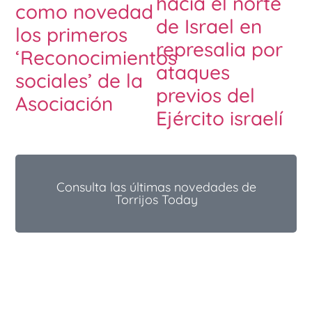
hacia el norte
como novedad
de Israel en
los primeros
represalia por
‘Reconocimientos
ataques
sociales’ de la
previos del
Asociación
Ejército israelí
Consulta las últimas novedades de
Torrijos Today