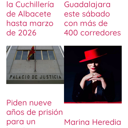
la Cuchillería
Guadalajara
de Albacete
este sábado
hasta marzo
con más de
de 2026
400 corredores
Piden nueve
años de prisión
para un
Marina Heredia