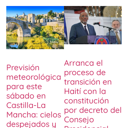
Arranca el
Previsión
proceso de
meteorológica
transición en
para este
Haití con la
sábado en
constitución
Castilla-La
por decreto del
Mancha: cielos
Consejo
despejados y