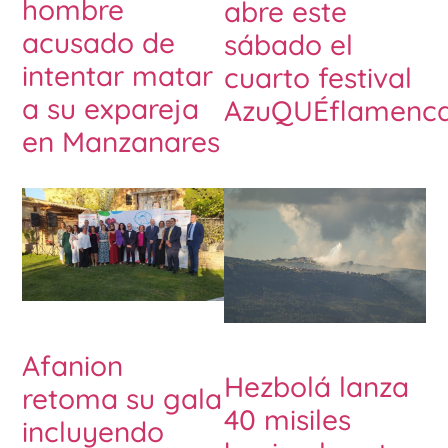
hombre
abre este
acusado de
sábado el
intentar matar
cuarto festival
a su expareja
AzuQUÉflamenc
en Manzanares
Afanion
Hezbolá lanza
retoma su gala
40 misiles
incluyendo