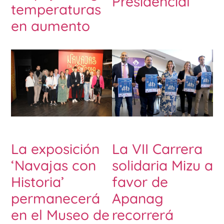
Presidencial
temperaturas
en aumento
La exposición
La VII Carrera
‘Navajas con
solidaria Mizu a
Historia’
favor de
permanecerá
Apanag
en el Museo de
recorrerá