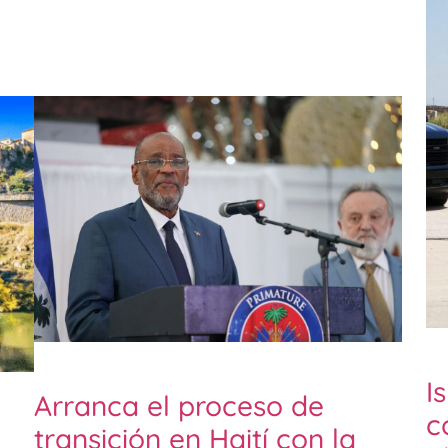
I
Arranca el proceso de
c
transición en Haití con la