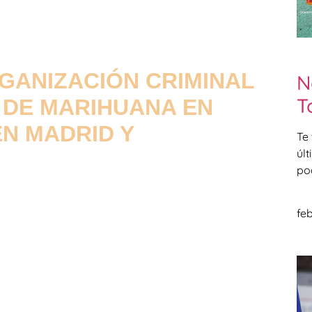
GANIZACIÓN CRIMINAL
N
T
 DE MARIHUANA EN
N MADRID Y
Te
úl
po
feb