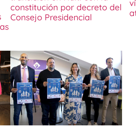
v
constitución por decreto del
a
s
Consejo Presidencial
as