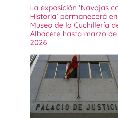
La exposición ‘Navajas c
Historia’ permanecerá en
Museo de la Cuchillería d
Albacete hasta marzo de
2026