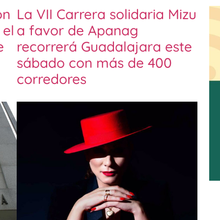
on
La VII Carrera solidaria Mizu
 el
a favor de Apanag
e
recorrerá Guadalajara este
sábado con más de 400
corredores