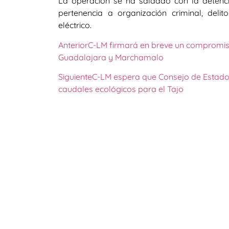
La operación se ha saldado con la deten
pertenencia a organización criminal, deli
eléctrico.
Anterior
C-LM firmará en breve un compromiso 
Guadalajara y Marchamalo
Siguiente
C-LM espera que Consejo de Estado r
caudales ecológicos para el Tajo