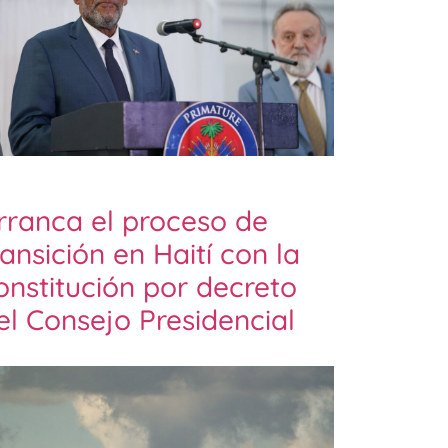
rranca el proceso de
ransición en Haití con la
onstitución por decreto
el Consejo Presidencial