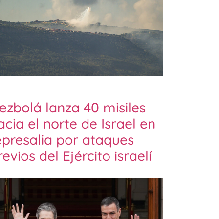
ezbolá lanza 40 misiles
acia el norte de Israel en
epresalia por ataques
revios del Ejército israelí