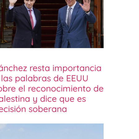
ánchez resta importancia
 las palabras de EEUU
obre el reconocimiento de
alestina y dice que es
ecisión soberana