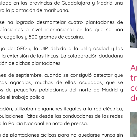
culado en las provincias de Guadalajara y Madrid una
ra la plantación de marihuana.
 se ha logrado desmantelar cuatro plantaciones de
efacientes a nivel internacional en las que se han
de cogollos y 500 gramos de cocaína.
oyo del GEO y la UIP debido a la peligrosidad y los
 la extensión de las fincas. La colaboración ciudadana
ción de dichas plantaciones.
A
mes de septiembre, cuando se consiguió detectar que
t
incas agrícolas, muchas de ellas ocupadas, que se
c
s de pequeñas poblaciones del norte de Madrid y
d
 el trabajo policial.
ción, utilizaban enganches ilegales a la red eléctrica,
laciones ilícitas desde las conducciones de las redes
o la Policía Nacional en nota de prensa.
a de plantaciones cíclicas para no quedarse nunca sin