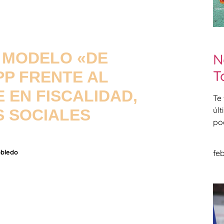
 MODELO «DE
N
T
PP FRENTE AL
 EN FISCALIDAD,
Te
úl
S SOCIALES
po
obledo
feb