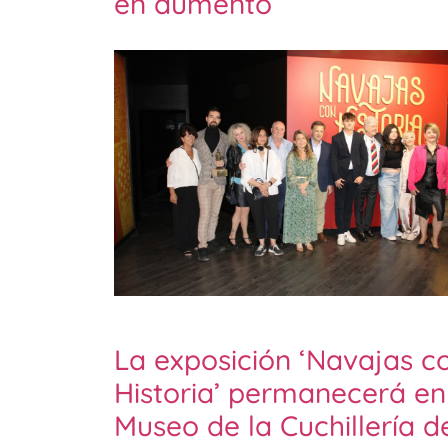
en aumento
La exposición ‘Navajas c
Historia’ permanecerá en
Museo de la Cuchillería d