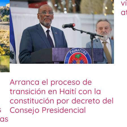
v
a
Arranca el proceso de
transición en Haití con la
constitución por decreto del
s
Consejo Presidencial
as