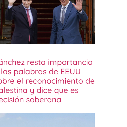
ánchez resta importancia
 las palabras de EEUU
obre el reconocimiento de
alestina y dice que es
ecisión soberana