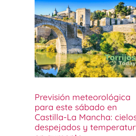
Previsión meteorológica
para este sábado en
Castilla-La Mancha: cielo
despejados y temperatur