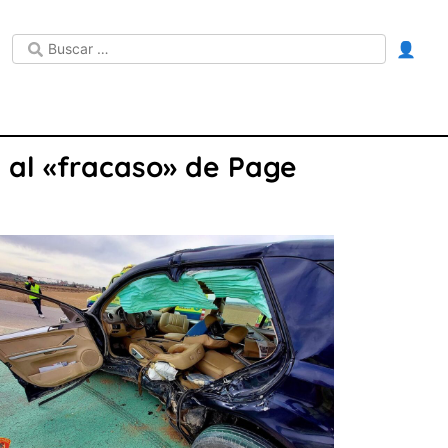
👤
 al «fracaso» de Page