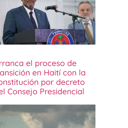
rranca el proceso de
ransición en Haití con la
onstitución por decreto
el Consejo Presidencial