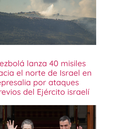
ezbolá lanza 40 misiles
acia el norte de Israel en
epresalia por ataques
revios del Ejército israelí