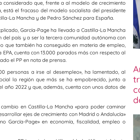
ha considerado que, frente a al modelo de crecimiento
 está el fracaso del modelo socialista del presidente
tilla-La Mancha y de Pedro Sánchez para España.
xplicado, García-Page ha llevado a Castilla-La Mancha
ón del país y a ser la tercera comunidad autónoma con
lgo que también ha conseguido en materia de empleo,
a EPA, cuenta con 13.000 parados más con respecto al
do el PP en nota de prensa.
A
000 personas a irse al desempleo», ha lamentado, al
t
ocial la región que más se ha empobrecido, junto a
 el año 2022 y que, además, cuenta con unos datos de
c
d
n cambio en Castilla-La Mancha «para poder caminar
sarrollar ejes de crecimiento con Madrid o Andalucía»
iano García-Page» en economía, fiscalidad, empleo o