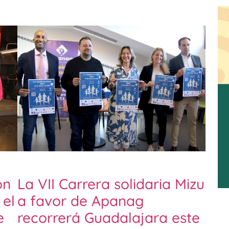
on
La VII Carrera solidaria Mizu
 el
a favor de Apanag
e
recorrerá Guadalajara este