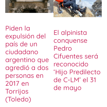
Piden la
El alpinista
expulsión del
conquense
país de un
Pedro
ciudadano
Cifuentes será
argentino que
reconocido
agredió a dos
‘Hijo Predilecto
personas en
de C-LM’ el 31
2017 en
de mayo
Torrijos
(Toledo)