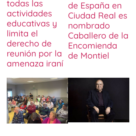
todas las
de España en
actividades
Ciudad Real es
educativas y
nombrado
limita el
Caballero de la
derecho de
Encomienda
reunión por la
de Montiel
amenaza iraní