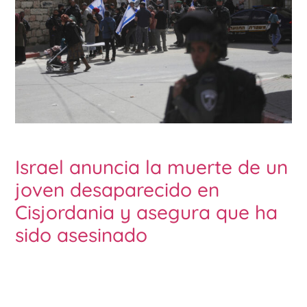
Israel anuncia la muerte de un
joven desaparecido en
Cisjordania y asegura que ha
sido asesinado