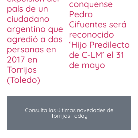
conquense
país de un
Pedro
ciudadano
Cifuentes será
argentino que
reconocido
agredió a dos
‘Hijo Predilecto
personas en
de C-LM’ el 31
2017 en
de mayo
Torrijos
(Toledo)
Consulta las últimas novedades de
Torrijos Today