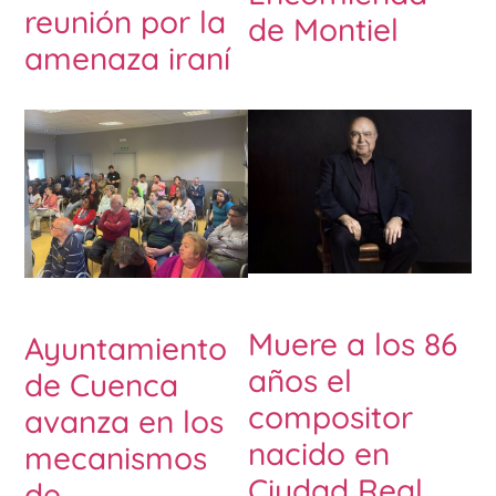
reunión por la
de Montiel
amenaza iraní
Muere a los 86
Ayuntamiento
años el
de Cuenca
compositor
avanza en los
nacido en
mecanismos
Ciudad Real
de