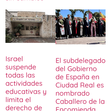
Israel
El subdelegado
suspende
del Gobierno
todas las
de España en
actividades
Ciudad Real es
educativas y
nombrado
limita el
Caballero de la
derecho de
Encomienda