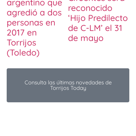
argentino que
reconocido
agredió a dos
‘Hijo Predilecto
personas en
de C-LM’ el 31
2017 en
de mayo
Torrijos
(Toledo)
Consulta las últimas novedades de
Torrijos Today