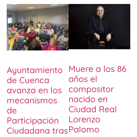
Muere a los 86
Ayuntamiento
años el
de Cuenca
compositor
avanza en los
nacido en
mecanismos
Ciudad Real
de
Lorenzo
Participación
Palomo
Ciudadana tras