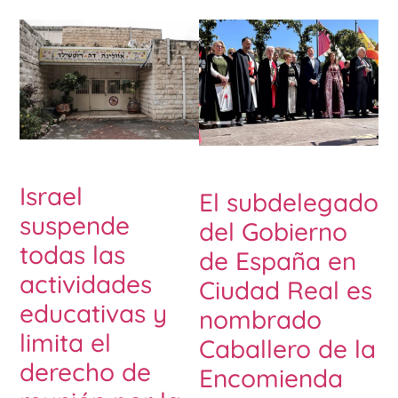
Israel
El subdelegado
suspende
del Gobierno
todas las
de España en
actividades
Ciudad Real es
educativas y
nombrado
limita el
Caballero de la
derecho de
Encomienda