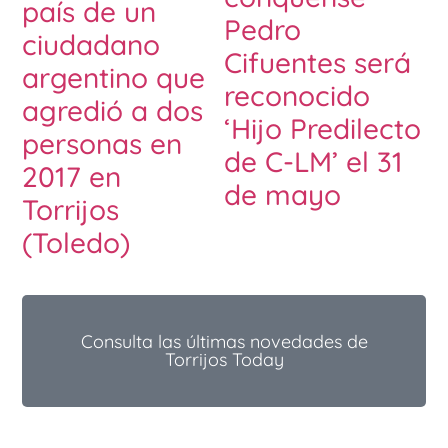
país de un
Pedro
ciudadano
Cifuentes será
argentino que
reconocido
agredió a dos
‘Hijo Predilecto
personas en
de C-LM’ el 31
2017 en
de mayo
Torrijos
(Toledo)
Consulta las últimas novedades de
Torrijos Today