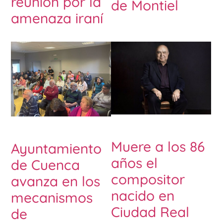
reunión por la
de Montiel
amenaza iraní
Muere a los 86
Ayuntamiento
años el
de Cuenca
compositor
avanza en los
nacido en
mecanismos
Ciudad Real
de