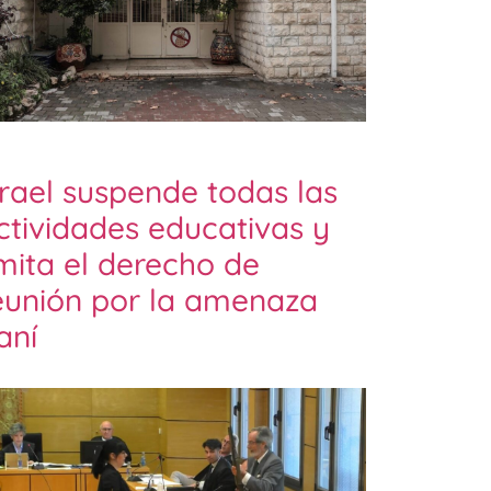
srael suspende todas las
ctividades educativas y
imita el derecho de
eunión por la amenaza
raní