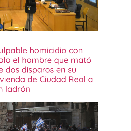
ulpable homicidio con
olo el hombre que mató
e dos disparos en su
ivienda de Ciudad Real a
n ladrón