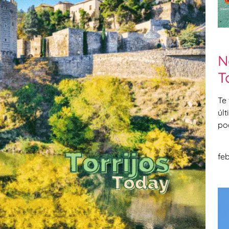
N
T
Te
úl
po
feb