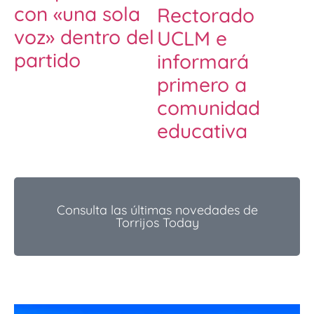
con «una sola
Rectorado
voz» dentro del
UCLM e
partido
informará
primero a
comunidad
educativa
Consulta las últimas novedades de
Torrijos Today