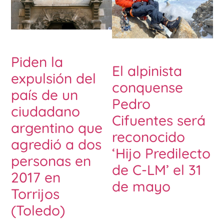
Piden la
El alpinista
expulsión del
conquense
país de un
Pedro
ciudadano
Cifuentes será
argentino que
reconocido
agredió a dos
‘Hijo Predilecto
personas en
de C-LM’ el 31
2017 en
de mayo
Torrijos
(Toledo)