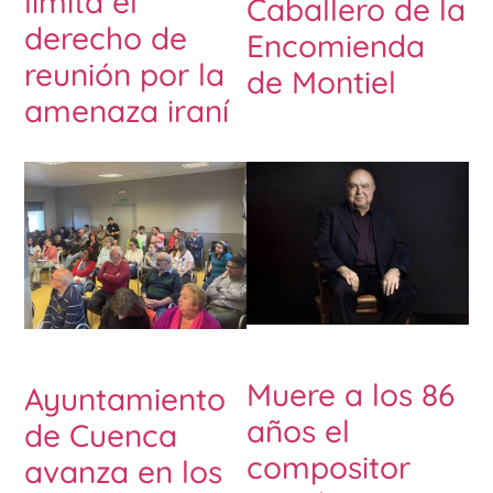
limita el
Caballero de la
derecho de
Encomienda
reunión por la
de Montiel
amenaza iraní
Muere a los 86
Ayuntamiento
años el
de Cuenca
compositor
avanza en los