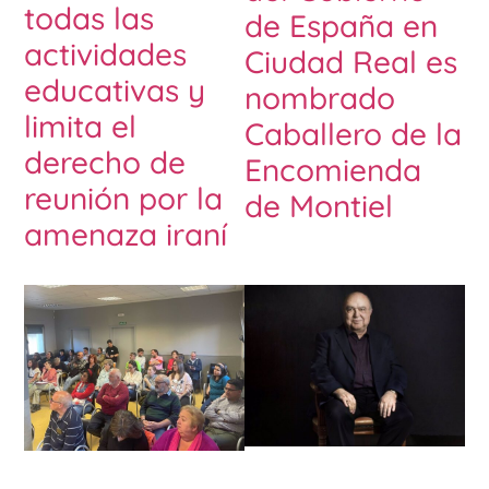
todas las
de España en
actividades
Ciudad Real es
educativas y
nombrado
limita el
Caballero de la
derecho de
Encomienda
reunión por la
de Montiel
amenaza iraní