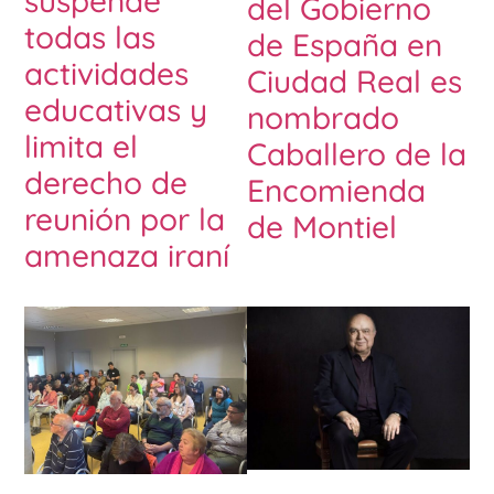
suspende
del Gobierno
todas las
de España en
actividades
Ciudad Real es
educativas y
nombrado
limita el
Caballero de la
derecho de
Encomienda
reunión por la
de Montiel
amenaza iraní