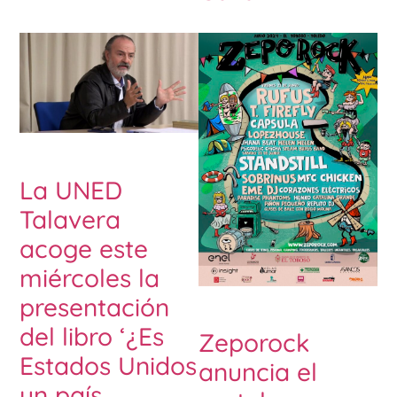
La UNED
Talavera
acoge este
miércoles la
presentación
del libro ‘¿Es
Zeporock
Estados Unidos
anuncia el
un país