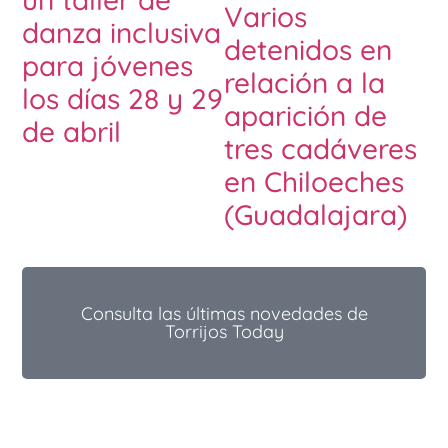
Varios
danza inclusiva
detenidos en
para jóvenes
relación a la
los días 28 y 29
aparición de
de abril
tres cadáveres
en Chiloeches
(Guadalajara)
Consulta las últimas novedades de
Torrijos Today