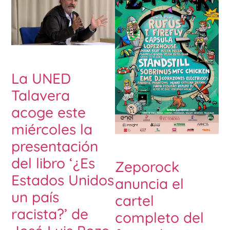
La UNED
Talavera
acoge este
miércoles la
presentación
del libro ‘¿Es
Zeporock
Estados Unidos
anuncia el
un país
cartel
racista?’ de
completo del