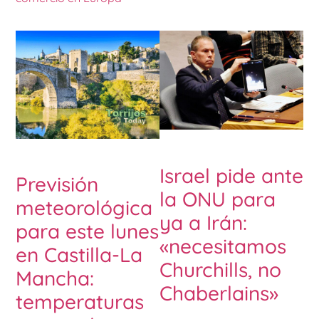
Israel pide ante
Previsión
la ONU para
meteorológica
ya a Irán:
para este lunes
«necesitamos
en Castilla-La
Churchills, no
Mancha:
Chaberlains»
temperaturas