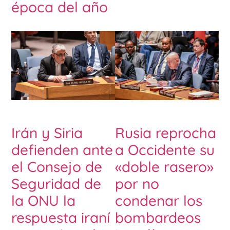
época del año
Irán y Siria
Rusia reprocha
defienden ante
a Occidente su
el Consejo de
«doble rasero»
Seguridad de
por no
la ONU la
condenar los
respuesta iraní
bombardeos