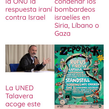
la ONU la
condenar los
respuesta iraní
bombardeos
contra Israel
israelíes en
Siria, Líbano o
Gaza
La UNED
Talavera
acoge este