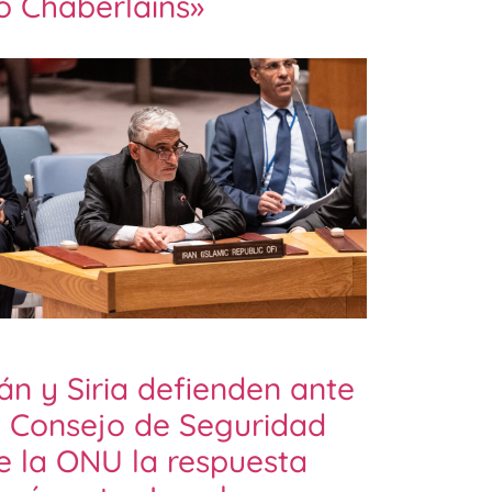
o Chaberlains»
rán y Siria defienden ante
l Consejo de Seguridad
e la ONU la respuesta