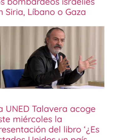
os bombardeos israelíes
n Siria, Líbano o Gaza
a UNED Talavera acoge
ste miércoles la
resentación del libro ‘¿Es
stados Unidos un país