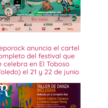
eporock anuncia el cartel
ompleto del festival que
e celebra en El Toboso
Toledo) el 21 y 22 de junio