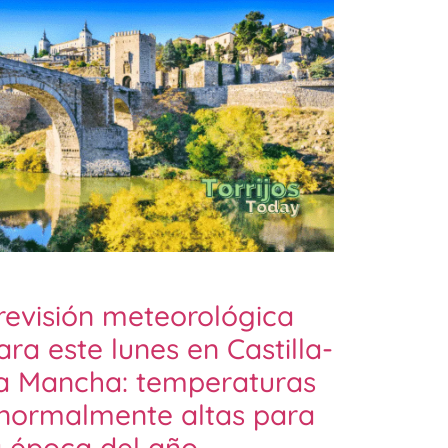
revisión meteorológica
ara este lunes en Castilla-
a Mancha: temperaturas
normalmente altas para
a época del año