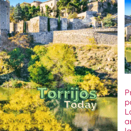
P
p
L
a
l