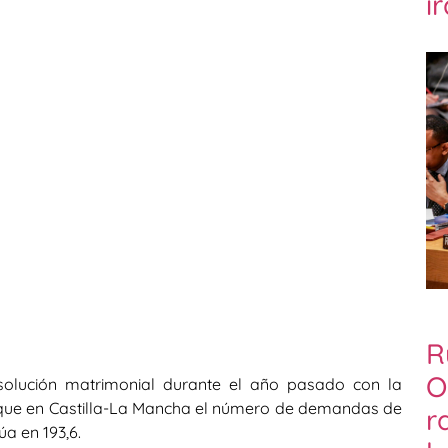
i
R
O
solución matrimonial durante el año pasado con la
 que en Castilla-La Mancha el número de demandas de
r
úa en 193,6.