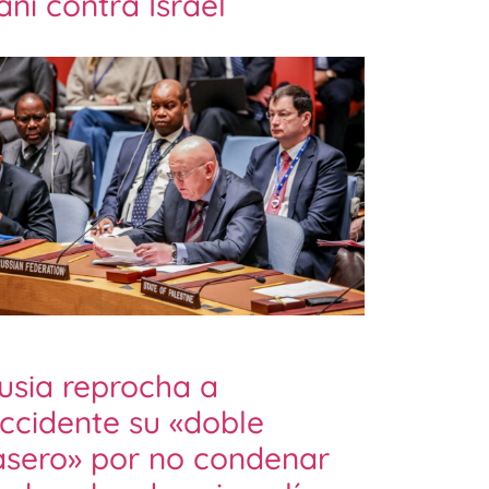
raní contra Israel
usia reprocha a
ccidente su «doble
asero» por no condenar