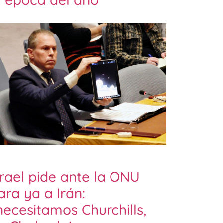
srael pide ante la ONU
ara ya a Irán:
necesitamos Churchills,