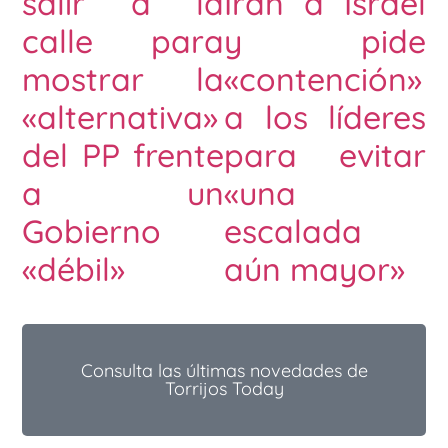
salir a la
Irán a Israel
calle para
y pide
mostrar la
«contención»
«alternativa»
a los líderes
del PP frente
para evitar
a un
«una
Gobierno
escalada
«débil»
aún mayor»
Consulta las últimas novedades de
Torrijos Today