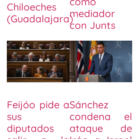
como
Chiloeches
mediador
(Guadalajara)
con Junts
Feijóo pide a
Sánchez
sus
condena el
diputados
ataque de