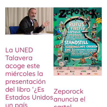
La UNED
Talavera
acoge este
miércoles la
presentación
del libro ‘¿Es
Zeporock
Estados Unidos
anuncia el
un país
cartel