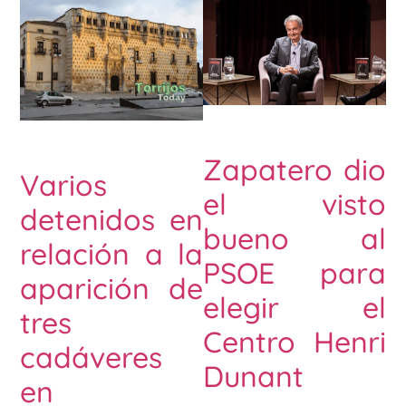
Zapatero dio
Varios
el visto
detenidos en
bueno al
relación a la
PSOE para
aparición de
elegir el
tres
Centro Henri
cadáveres
Dunant
en