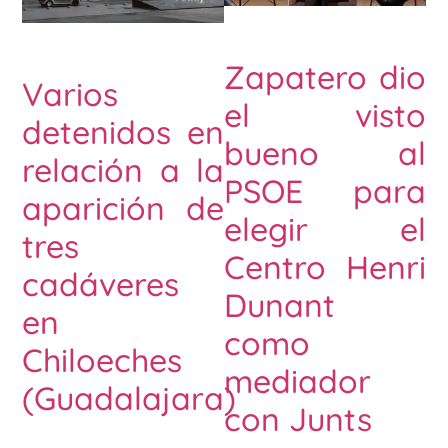
Zapatero dio
Varios
el visto
detenidos en
bueno al
relación a la
PSOE para
aparición de
elegir el
tres
Centro Henri
cadáveres
Dunant
en
como
Chiloeches
mediador
(Guadalajara)
con Junts