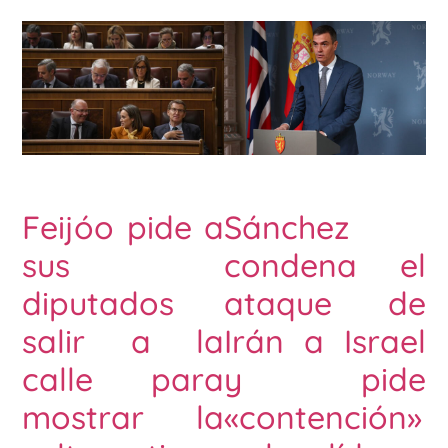
Feijóo pide a
Sánchez
sus
condena el
diputados
ataque de
salir a la
Irán a Israel
calle para
y pide
mostrar la
«contención»