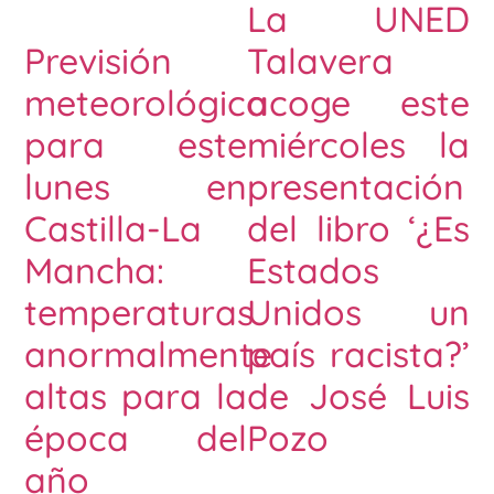
La UNED
Talavera
Previsión
acoge este
meteorológica
miércoles la
para este
presentación
lunes en
del libro ‘¿Es
Castilla-La
Estados
Mancha:
Unidos un
temperaturas
país racista?’
anormalmente
de José Luis
altas para la
Pozo
época del
año