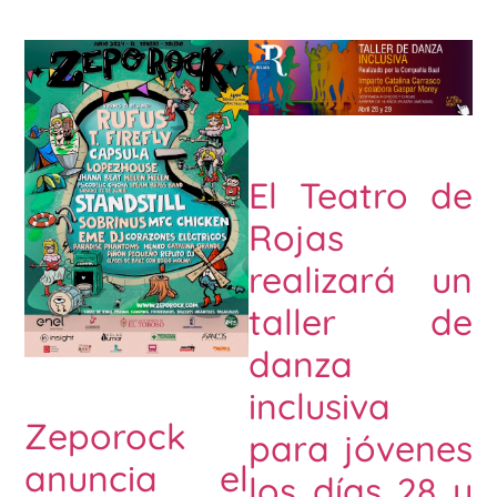
El Teatro de
Rojas
realizará un
taller de
danza
inclusiva
Zeporock
para jóvenes
anuncia el
los días 28 y