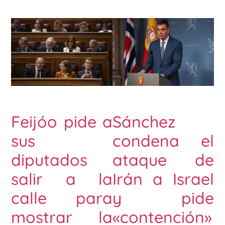
Feijóo pide a
Sánchez
sus
condena el
diputados
ataque de
salir a la
Irán a Israel
calle para
y pide
mostrar la
«contención»