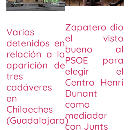
Zapatero dio
Varios
el visto
detenidos en
bueno al
relación a la
PSOE para
aparición de
elegir el
tres
Centro Henri
cadáveres
Dunant
en
como
Chiloeches
mediador
(Guadalajara)
con Junts