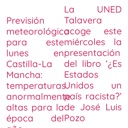
La UNED
Talavera
Previsión
acoge este
meteorológica
miércoles la
para este
presentación
lunes en
del libro ‘¿Es
Castilla-La
Estados
Mancha:
Unidos un
temperaturas
país racista?’
anormalmente
de José Luis
altas para la
Pozo
época del