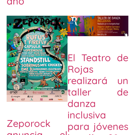
año
El Teatro de
Rojas
realizará un
taller de
danza
inclusiva
Zeporock
para jóvenes
anuncia el