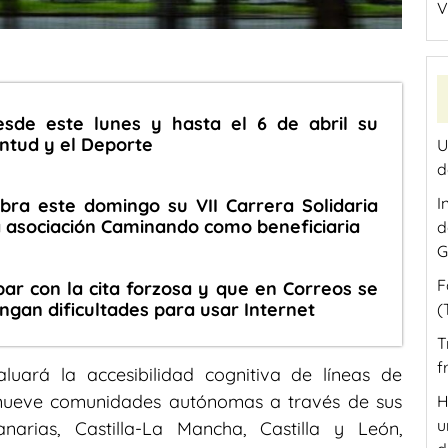
V
desde este lunes y hasta el 6 de abril su
ntud y el Deporte
U
d
I
bra este domingo su VII Carrera Solidaria
 asociación Caminando como beneficiaria
d
G
F
r con la cita forzosa y que en Correos se
ngan dificultades para usar Internet
(
T
f
luará la accesibilidad cognitiva de líneas de
 nueve comunidades autónomas a través de sus
H
u
narias, Castilla-La Mancha, Castilla y León,