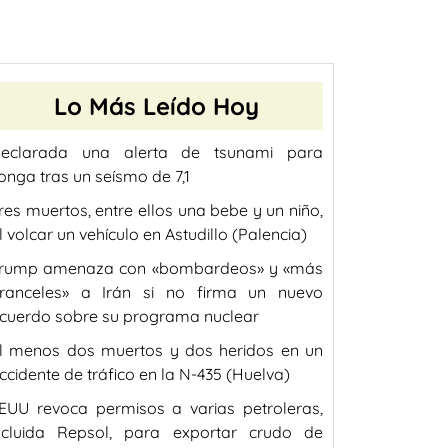
Lo Más Leído Hoy
eclarada una alerta de tsunami para
onga tras un seísmo de 7,1
res muertos, entre ellos una bebe y un niño,
l volcar un vehículo en Astudillo (Palencia)
rump amenaza con «bombardeos» y «más
ranceles» a Irán si no firma un nuevo
cuerdo sobre su programa nuclear
l menos dos muertos y dos heridos en un
ccidente de tráfico en la N-435 (Huelva)
EUU revoca permisos a varias petroleras,
ncluida Repsol, para exportar crudo de