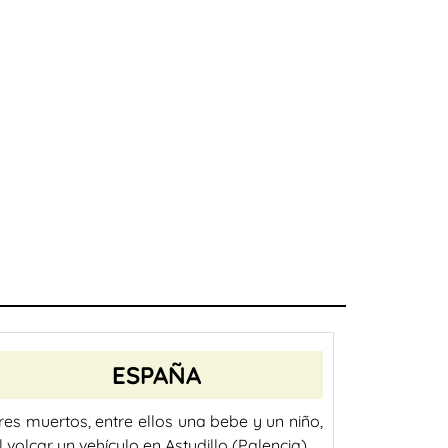
ESPAÑA
res muertos, entre ellos una bebe y un niño,
l volcar un vehículo en Astudillo (Palencia)