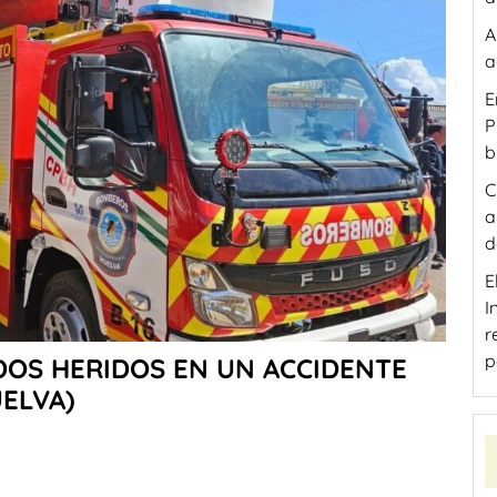
A
a
E
P
b
C
a
d
I
r
p
DOS HERIDOS EN UN ACCIDENTE
UELVA)