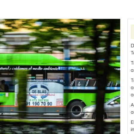
D
T
T
a
T
a
a
A
a
E
i