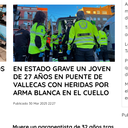
A
m
d
T
a
L
T
P
OS
EN ESTADO GRAVE UN JOVEN
q
d
DE 27 AÑOS EN PUENTE DE
VALLECAS CON HERIDAS POR
M
e
ARMA BLANCA EN EL CUELLO
e
Publicado 30 Mar 2025 22:27
Pu
Muere un parapentista de 32 años tras