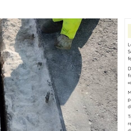
L
S
f
D
f
«
M
p
d
T
r
d