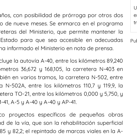
U
años, con posibilidad de prórroga por otros dos
e
t
mo de nueve meses. Se enmarca en el programa
eteras del Ministerio, que permite mantener la
l Estado para que sea accesible en adecuadas
Pu
ha informado el Ministerio en nota de prensa.
cluye la autovía A-40, entre los kilómetros 89,240
lómetros 36,672 y 168,105, la carretera N-403 en
ién en varios tramos, la carretera N-502, entre
ra N-502A, entre los kilómetros 110,7 y 119,9, la
etera TO-21, entre los kilómetros 0,000 y 5,750, y
-41, A-5 y A-40 y A-40 y AP-41.
nco proyectos específicos de pequeñas obras
 de la vía, que son la rehabilitación superficial
 85 y 82,2; el repintado de marcas viales en la A-