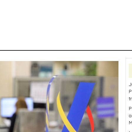
J
P
t
P
a
M