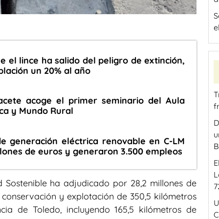
S
e
el lince ha salido del peligro de extinción,
lación un 20% al año
T
cete acoge el primer seminario del Aula
f
ica y Mundo Rural
D
u
de generación eléctrica renovable en C-LM
B
llones de euros y generaron 3.500 empleos
E
L
d Sostenible ha adjudicado por 28,2 millones de
7
a conservación y explotación de 350,5 kilómetros
U
cia de Toledo, incluyendo 165,5 kilómetros de
C