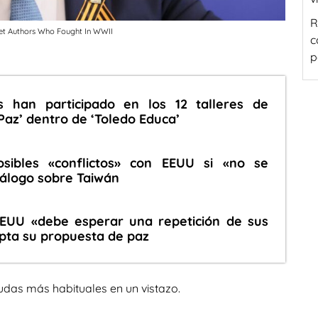
R
iet Authors Who Fought In WWII
c
p
 han participado en los 12 talleres de
Paz’ dentro de ‘Toledo Educa’
osibles «conflictos» con EEUU si «no se
diálogo sobre Taiwán
EEUU «debe esperar una repetición de sus
epta su propuesta de paz
udas más habituales en un vistazo.