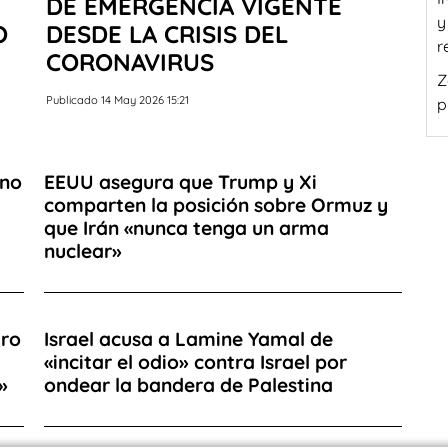
DE EMERGENCIA VIGENTE
y
O
DESDE LA CRISIS DEL
r
CORONAVIRUS
Z
Publicado 14 May 2026 15:21
p
ino
EEUU asegura que Trump y Xi
comparten la posición sobre Ormuz y
que Irán «nunca tenga un arma
nuclear»
uro
Israel acusa a Lamine Yamal de
«incitar el odio» contra Israel por
»
ondear la bandera de Palestina