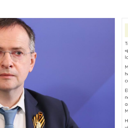
T
«
l
M
h
c
E
n
a
M
H
v