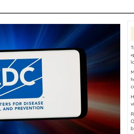
T
«
l
M
h
c
H
v
R
O
b