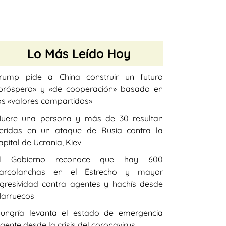
Lo Más Leído Hoy
rump pide a China construir un futuro
próspero» y «de cooperación» basado en
os «valores compartidos»
uere una persona y más de 30 resultan
eridas en un ataque de Rusia contra la
apital de Ucrania, Kiev
l Gobierno reconoce que hay 600
arcolanchas en el Estrecho y mayor
gresividad contra agentes y hachís desde
arruecos
ungría levanta el estado de emergencia
igente desde la crisis del coronavirus