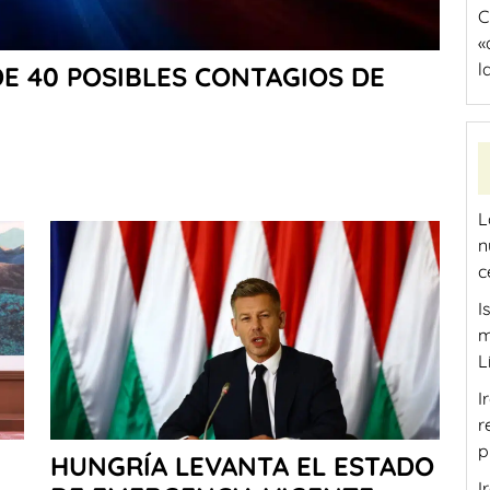
«
l
DE 40 POSIBLES CONTAGIOS DE
L
n
c
I
m
L
I
r
p
HUNGRÍA LEVANTA EL ESTADO
I