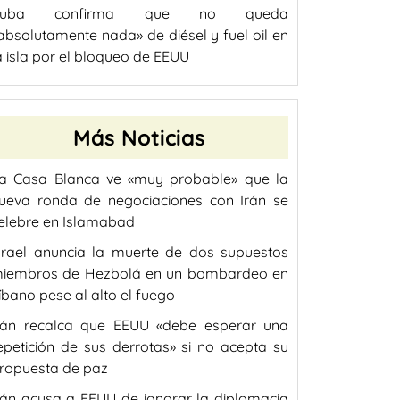
Cuba confirma que no queda
absolutamente nada» de diésel y fuel oil en
a isla por el bloqueo de EEUU
Más Noticias
a Casa Blanca ve «muy probable» que la
ueva ronda de negociaciones con Irán se
elebre en Islamabad
srael anuncia la muerte de dos supuestos
iembros de Hezbolá en un bombardeo en
íbano pese al alto el fuego
rán recalca que EEUU «debe esperar una
epetición de sus derrotas» si no acepta su
ropuesta de paz
rán acusa a EEUU de ignorar la diplomacia