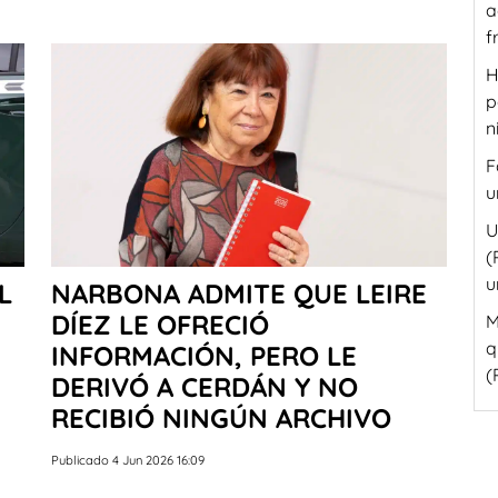
a
f
H
p
n
F
u
U
(
u
L
NARBONA ADMITE QUE LEIRE
DÍEZ LE OFRECIÓ
M
q
INFORMACIÓN, PERO LE
(
DERIVÓ A CERDÁN Y NO
RECIBIÓ NINGÚN ARCHIVO
Publicado 4 Jun 2026 16:09