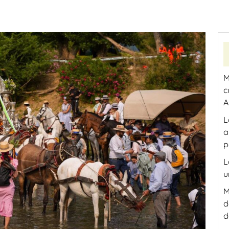
M
c
A
L
a
p
L
u
M
d
d