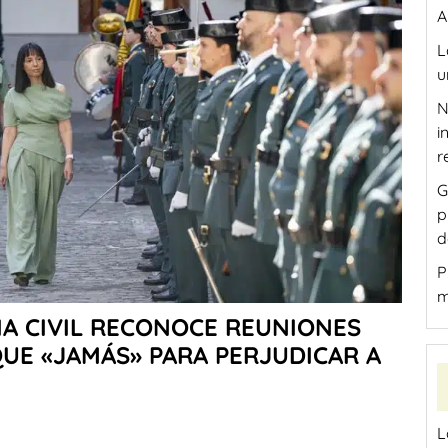
A
L
u
N
i
r
G
p
d
P
m
IA CIVIL RECONOCE REUNIONES
QUE «JAMÁS» PARA PERJUDICAR A
L