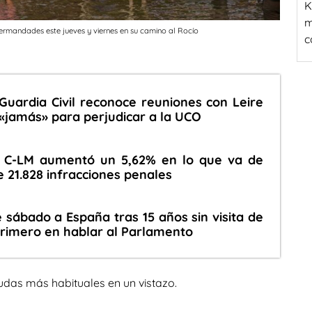
K
m
ermandades este jueves y viernes en su camino al Rocío
c
 Guardia Civil reconoce reuniones con Leire
 «jamás» para perjudicar a la UCO
n C-LM aumentó un 5,62% en lo que va de
e 21.828 infracciones penales
 sábado a España tras 15 años sin visita de
primero en hablar al Parlamento
udas más habituales en un vistazo.