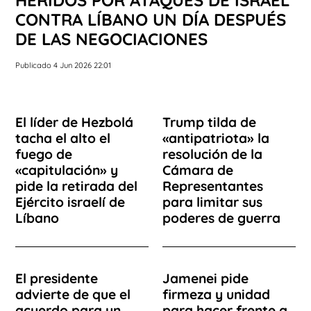
HERIDOS POR ATAQUES DE ISRAEL
CONTRA LÍBANO UN DÍA DESPUÉS
DE LAS NEGOCIACIONES
Publicado 4 Jun 2026 22:01
El líder de Hezbolá
Trump tilda de
tacha el alto el
«antipatriota» la
fuego de
resolución de la
«capitulación» y
Cámara de
pide la retirada del
Representantes
Ejército israelí de
para limitar sus
Líbano
poderes de guerra
El presidente
Jamenei pide
advierte de que el
firmeza y unidad
acuerdo para un
para hacer frente a