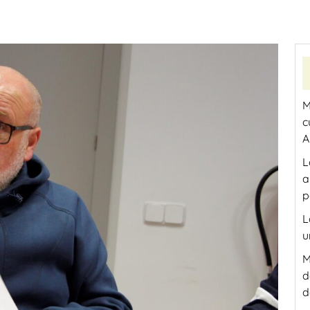
M
c
A
L
a
p
L
u
M
d
d