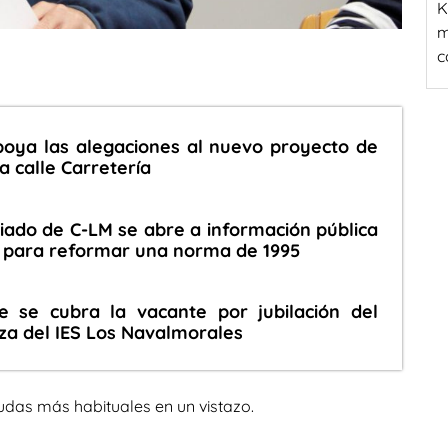
K
m
c
poya las alegaciones al nuevo proyecto de
a calle Carretería
riado de C-LM se abre a información pública
io para reformar una norma de 1995
 se cubra la vacante por jubilación del
za del IES Los Navalmorales
udas más habituales en un vistazo.