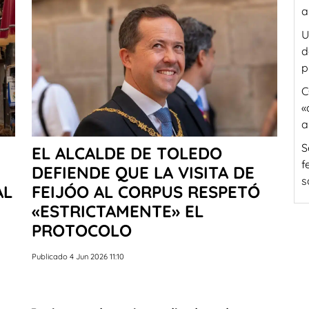
a
U
d
p
C
«
a
S
EL ALCALDE DE TOLEDO
f
DEFIENDE QUE LA VISITA DE
s
AL
FEIJÓO AL CORPUS RESPETÓ
«ESTRICTAMENTE» EL
PROTOCOLO
Publicado 4 Jun 2026 11:10