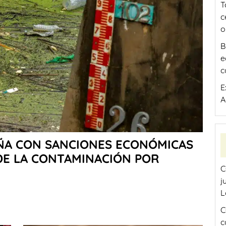
T
c
o
B
e
c
E
A
AÑA CON SANCIONES ECONÓMICAS
DE LA CONTAMINACIÓN POR
C
j
L
C
c