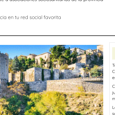
ia en tu red social favorita
T
C
e
C
j
m
L
s