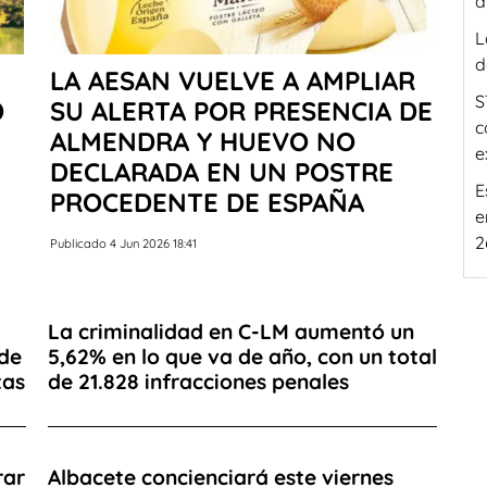
d
L
d
LA AESAN VUELVE A AMPLIAR
S
D
SU ALERTA POR PRESENCIA DE
c
ALMENDRA Y HUEVO NO
e
DECLARADA EN UN POSTRE
E
PROCEDENTE DE ESPAÑA
e
2
Publicado 4 Jun 2026 18:41
La criminalidad en C-LM aumentó un
 de
5,62% en lo que va de año, con un total
tas
de 21.828 infracciones penales
rar
Albacete concienciará este viernes