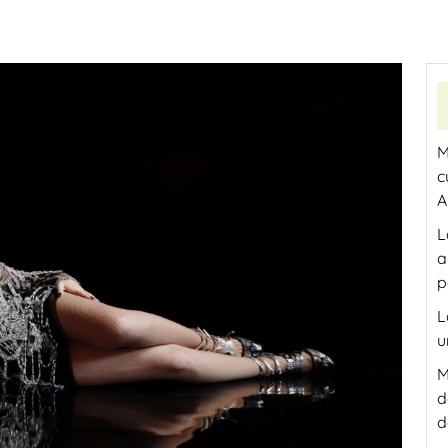
M
c
A
L
a
p
L
u
M
d
d