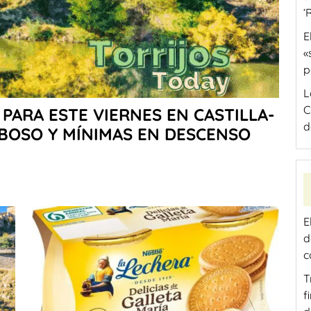
‘
E
«
p
L
C
PARA ESTE VIERNES EN CASTILLA-
d
BOSO Y MÍNIMAS EN DESCENSO
E
d
c
T
f