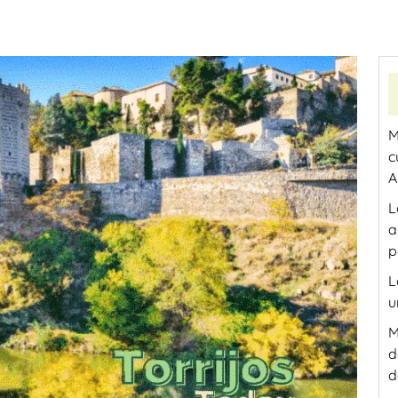
M
c
A
L
a
p
L
u
M
d
d