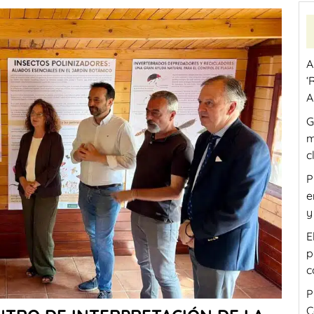
A
‘
A
G
m
c
P
e
y
E
p
c
P
C