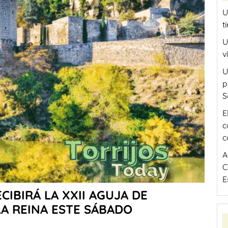
U
t
U
v
U
p
S
E
c
c
A
C
E
ECIBIRÁ LA XXII AGUJA DE
LA REINA ESTE SÁBADO