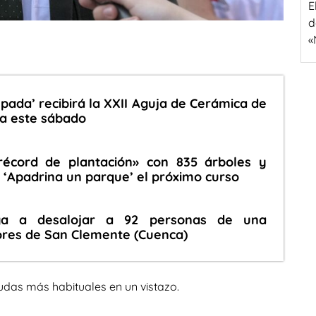
E
d
«
pada’ recibirá la XXII Aguja de Cerámica de
na este sábado
récord de plantación» con 835 árboles y
 ‘Apadrina un parque’ el próximo curso
iga a desalojar a 92 personas de una
ores de San Clemente (Cuenca)
udas más habituales en un vistazo.