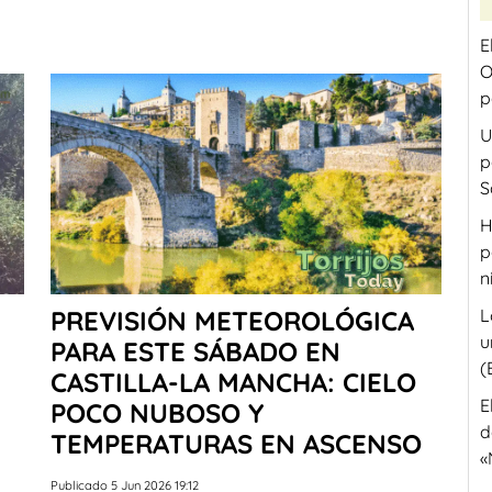
E
O
p
U
p
S
H
p
n
PREVISIÓN METEOROLÓGICA
L
u
PARA ESTE SÁBADO EN
(
CASTILLA-LA MANCHA: CIELO
E
POCO NUBOSO Y
d
TEMPERATURAS EN ASCENSO
«
Publicado 5 Jun 2026 19:12