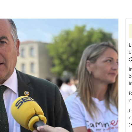
L
u
(
I
b
I
R
n
L
n
(