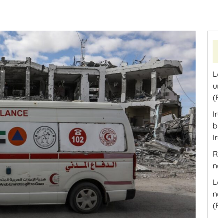
L
u
(
I
b
I
R
n
L
n
(