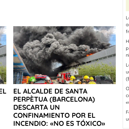
L
a
f
H
p
n
L
u
(
O
EL
EL ALCALDE DE SANTA
c
PERPÈTUA (BARCELONA)
«
DESCARTA UN
F
CONFINAMIENTO POR EL
u
INCENDIO: «NO ES TÓXICO»