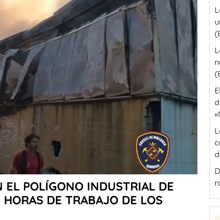
L
u
(
L
n
(
E
d
«
L
c
d
D
r
N EL POLÍGONO INDUSTRIAL DE
0 HORAS DE TRABAJO DE LOS