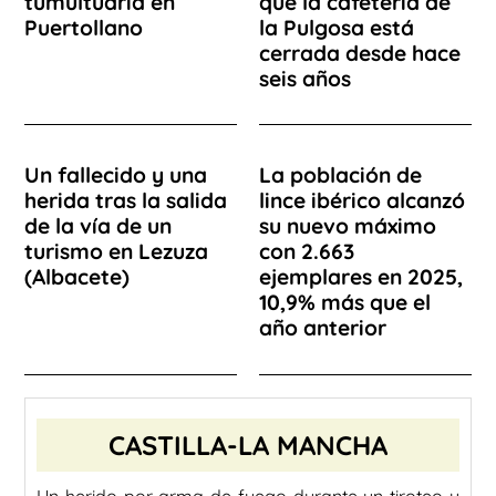
tumultuaria en
que la cafetería de
Puertollano
la Pulgosa está
cerrada desde hace
seis años
Un fallecido y una
La población de
herida tras la salida
lince ibérico alcanzó
de la vía de un
su nuevo máximo
turismo en Lezuza
con 2.663
(Albacete)
ejemplares en 2025,
10,9% más que el
año anterior
CASTILLA-LA MANCHA
Un herido por arma de fuego durante un tiroteo y