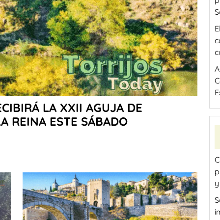
p
S
E
c
c
A
C
E
ECIBIRÁ LA XXII AGUJA DE
LA REINA ESTE SÁBADO
C
p
y
S
i