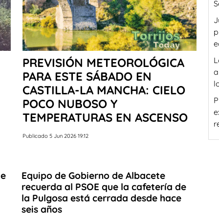
S
J
p
e
PREVISIÓN METEOROLÓGICA
L
a
PARA ESTE SÁBADO EN
l
CASTILLA-LA MANCHA: CIELO
P
POCO NUBOSO Y
e
TEMPERATURAS EN ASCENSO
r
Publicado 5 Jun 2026 19:12
te
Equipo de Gobierno de Albacete
recuerda al PSOE que la cafetería de
la Pulgosa está cerrada desde hace
seis años