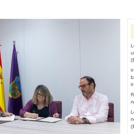
L
u
(
I
b
I
R
n
L
n
(