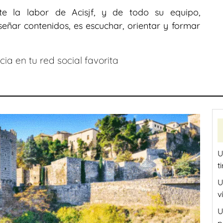
te la labor de Acisjf, y de todo su equipo,
ñar contenidos, es escuchar, orientar y formar
ia en tu red social favorita
U
t
U
v
U