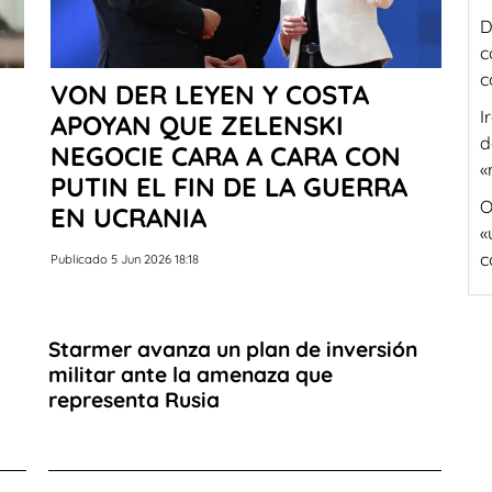
D
c
c
VON DER LEYEN Y COSTA
I
APOYAN QUE ZELENSKI
d
NEGOCIE CARA A CARA CON
«
PUTIN EL FIN DE LA GUERRA
O
EN UCRANIA
«
c
Publicado 5 Jun 2026 18:18
Starmer avanza un plan de inversión
militar ante la amenaza que
representa Rusia