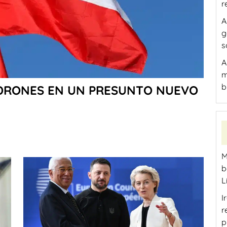
r
A
g
s
A
m
b
Y DRONES EN UN PRESUNTO NUEVO
M
b
L
I
r
p