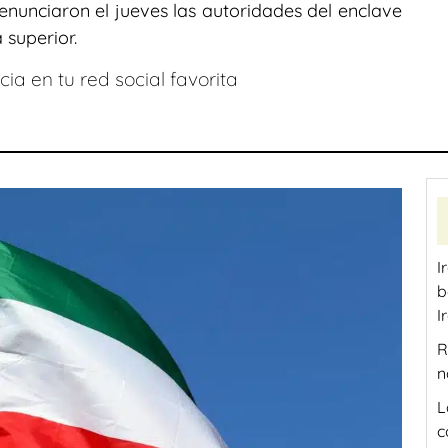
enunciaron el jueves las autoridades del enclave
 superior.
ia en tu red social favorita
I
b
I
R
n
L
c