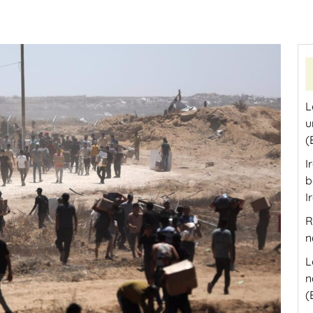
L
u
(
I
b
I
R
n
L
n
(