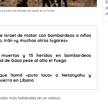
E
d
sus puntos de entrega de ayuda en la Franja
«
 e Israel de matar con bombardeos a niños
o, Irán «y muchos otros lugares»
muertos y 15 heridos en bombardeos
dad de Gaza pese al alto el fuego
que llamó «puto loco» a Netanyahu y
guerra en Líbano
udas más habituales en un vistazo.