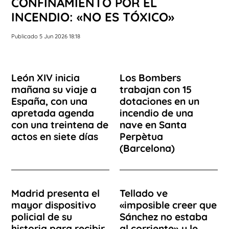
CONFINAMIENTO POR EL
INCENDIO: «NO ES TÓXICO»
Publicado 5 Jun 2026 18:18
León XIV inicia
Los Bombers
mañana su viaje a
trabajan con 15
España, con una
dotaciones en un
apretada agenda
incendio de una
con una treintena de
nave en Santa
actos en siete días
Perpètua
(Barcelona)
Madrid presenta el
Tellado ve
mayor dispositivo
«imposible creer que
policial de su
Sánchez no estaba
historia para recibir
al corriente» y le