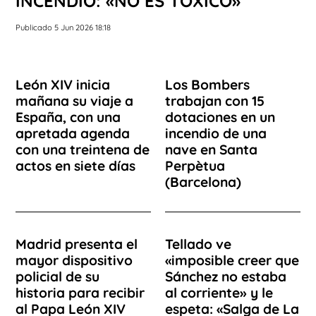
INCENDIO: «NO ES TÓXICO»
Publicado 5 Jun 2026 18:18
León XIV inicia
Los Bombers
mañana su viaje a
trabajan con 15
España, con una
dotaciones en un
apretada agenda
incendio de una
con una treintena de
nave en Santa
actos en siete días
Perpètua
(Barcelona)
Madrid presenta el
Tellado ve
mayor dispositivo
«imposible creer que
policial de su
Sánchez no estaba
historia para recibir
al corriente» y le
al Papa León XIV
espeta: «Salga de La