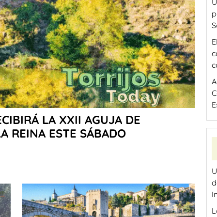
U
p
S
E
c
c
A
C
E
ECIBIRÁ LA XXII AGUJA DE
LA REINA ESTE SÁBADO
U
d
I
L