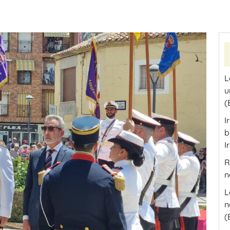
L
u
(
I
b
I
R
n
L
n
(