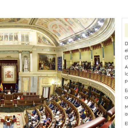
D
e
(
A
l
p
E
c
M
a
E