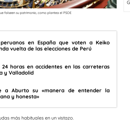
G
que falseen su patrimonio, como plantea el PSOE
s peruanos en España que voten a Keiko
nda vuelta de las elecciones de Perú
n 24 horas en accidentes en las carreteras
a y Valladolid
ce a Aburto su «manera de entender la
rcana y honesta»
udas más habituales en un vistazo.