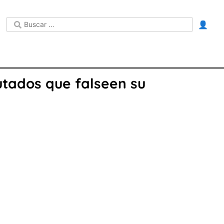
👤
utados que falseen su