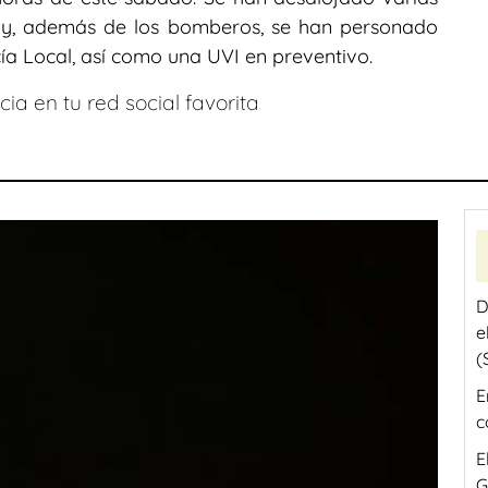
io y, además de los bomberos, se han personado
icía Local, así como una UVI en preventivo.
ia en tu red social favorita
D
e
(
E
c
E
G