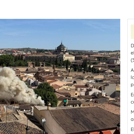
D
e
(
A
l
p
E
c
M
a
E