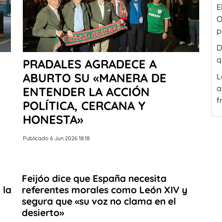
E
O
p
D
q
PRADALES AGRADECE A
ABURTO SU «MANERA DE
L
a
ENTENDER LA ACCIÓN
f
POLÍTICA, CERCANA Y
HONESTA»
Publicado 6 Jun 2026 18:18
Feijóo dice que España necesita
 la
referentes morales como León XIV y
segura que «su voz no clama en el
desierto»