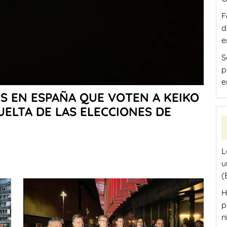
F
d
e
S
p
e
OS EN ESPAÑA QUE VOTEN A KEIKO
UELTA DE LAS ELECCIONES DE
L
u
(
H
p
n