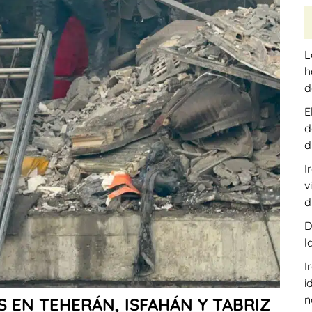
L
h
d
E
d
d
I
v
d
D
l
I
i
n
S EN TEHERÁN, ISFAHÁN Y TABRIZ