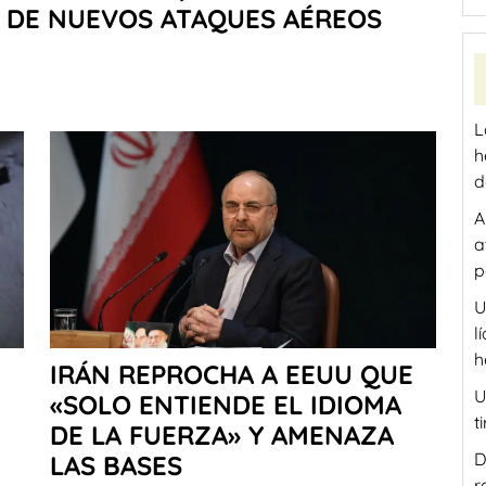
L DE NUEVOS ATAQUES AÉREOS
L
h
d
A
a
p
U
l
h
IRÁN REPROCHA A EEUU QUE
U
«SOLO ENTIENDE EL IDIOMA
t
DE LA FUERZA» Y AMENAZA
D
LAS BASES
r