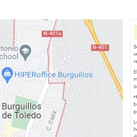
S
v
r
E
m
a
H
b
p
L
h
d