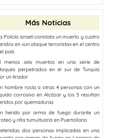
Más Noticias
a Policía israelí constata un muerto y cuatro
eridos en «un ataque terrorista» en el centro
el país
l menos seis muertos en una serie de
taques perpetrados en el sur de Turquía
or un tirador
n hombre rocía a otras 4 personas con un
íquido corrosivo en Alcázar y los 5 resultan
eridos por quemaduras
n herido por arma de fuego durante un
iroteo y riña tumultuaria en Puertollano
etenidas dos personas implicadas en una
eyerta con armas de fuego en Loranca de