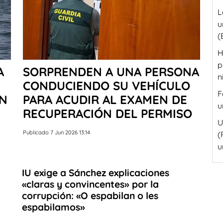
L
u
(
H
p
A
SORPRENDEN A UNA PERSONA
n
CONDUCIENDO SU VEHÍCULO
F
EN
PARA ACUDIR AL EXAMEN DE
u
RECUPERACIÓN DEL PERMISO
U
Publicado 7 Jun 2026 13:14
(
u
IU exige a Sánchez explicaciones
«claras y convincentes» por la
corrupción: «O espabilan o les
espabilamos»