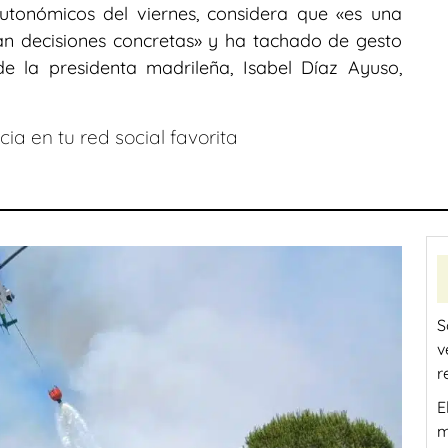
utonómicos del viernes, considera que «es una
n decisiones concretas» y ha tachado de gesto
e la presidenta madrileña, Isabel Díaz Ayuso,
ia en tu red social favorita
S
v
r
E
m