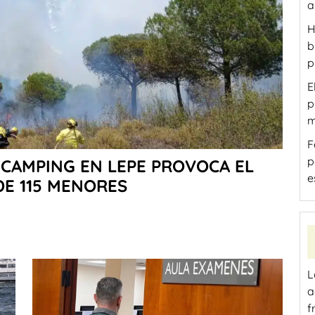
a
H
b
p
E
p
m
F
p
 CAMPING EN LEPE PROVOCA EL
e
DE 115 MENORES
L
a
f