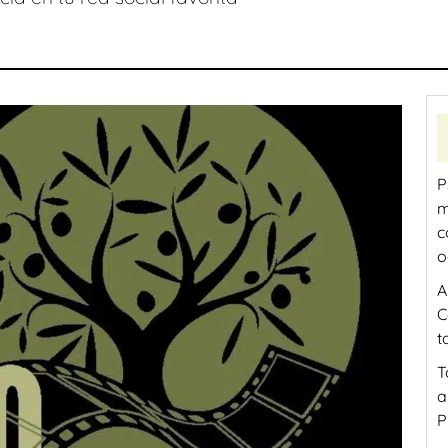
P
m
c
o
A
C
t
T
a
P