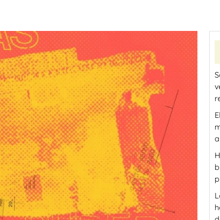
S
v
r
E
m
a
H
b
p
L
h
d