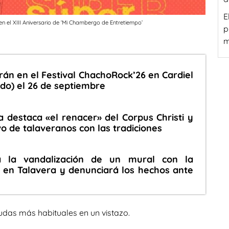
E
en el XIII Aniversario de ‘Mi Chambergo de Entretiempo’
p
m
án en el Festival ChachoRock’26 en Cardiel
edo) el 26 de septiembre
a destaca «el renacer» del Corpus Christi y
vo de talaveranos con las tradiciones
a la vandalización de un mural con la
en Talavera y denunciará los hechos ante
udas más habituales en un vistazo.