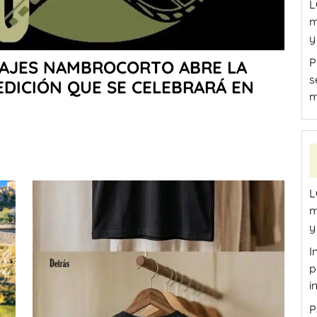
L
m
y
P
RAJES NAMBROCORTO ABRE LA
s
EDICIÓN QUE SE CELEBRARÁ EN
m
L
m
y
I
p
i
P