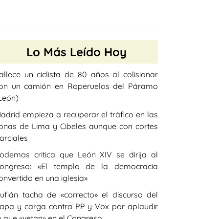
Lo Más Leído Hoy
allece un ciclista de 80 años al colisionar
on un camión en Roperuelos del Páramo
León)
adrid empieza a recuperar el tráfico en las
onas de Lima y Cibeles aunque con cortes
arciales
odemos critica que León XIV se dirija al
ongreso: «El templo de la democracia
onvertido en una iglesia»
ufián tacha de «correcto» el discurso del
apa y carga contra PP y Vox por aplaudir
o que «vetan» en el Congreso