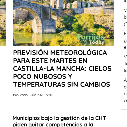
l
V
b
(
E
g
e
PREVISIÓN METEOROLÓGICA
V
PARA ESTE MARTES EN
T
CASTILLA-LA MANCHA: CIELOS
I
POCO NUBOSOS Y
A
TEMPERATURAS SIN CAMBIOS
a
a
Publicado 8 Jun 2026 19:30
c
Municipios bajo la gestión de la CHT
piden quitar competencias a la