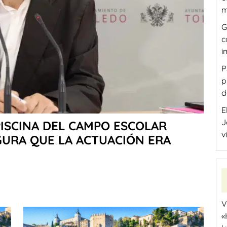
m
G
c
i
P
p
d
E
J
PISCINA DEL CAMPO ESCOLAR
v
GURA QUE LA ACTUACIÓN ERA
V
«