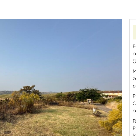
F
c
(
M
z
p
P
C
c
R
P
l