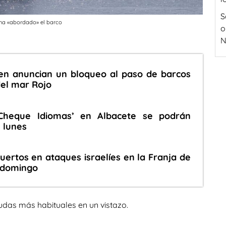
S
e ha «abordado» el barco
o
N
en anuncian un bloqueo al paso de barcos
del mar Rojo
Cheque Idiomas’ en Albacete se podrán
e lunes
ertos en ataques israelíes en la Franja de
 domingo
udas más habituales en un vistazo.