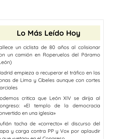
Lo Más Leído Hoy
allece un ciclista de 80 años al colisionar
on un camión en Roperuelos del Páramo
León)
adrid empieza a recuperar el tráfico en las
onas de Lima y Cibeles aunque con cortes
arciales
odemos critica que León XIV se dirija al
ongreso: «El templo de la democracia
onvertido en una iglesia»
ufián tacha de «correcto» el discurso del
apa y carga contra PP y Vox por aplaudir
o que «vetan» en el Congreso