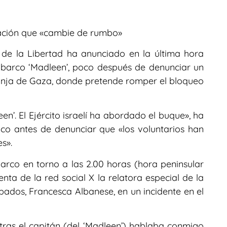
cación que «cambie de rumbo»
 de la Libertad ha anunciado en la última hora
l barco ‘Madleen’, poco después de denunciar un
ranja de Gaza, donde pretende romper el bloqueo
en’. El Ejército israelí ha abordado el buque», ha
co antes de denunciar que «los voluntarios han
es».
arco en torno a las 2.00 horas (hora peninsular
ta de la red social X la relatora especial de la
pados, Francesca Albanese, en un incidente en el
ras el capitán (del ‘Madleen’) hablaba conmigo