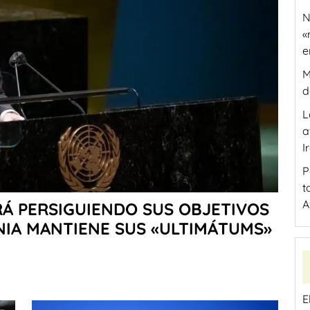
N
«
e
M
d
L
a
I
P
t
A
RÁ PERSIGUIENDO SUS OBJETIVOS
ANIA MANTIENE SUS «ULTIMÁTUMS»
E