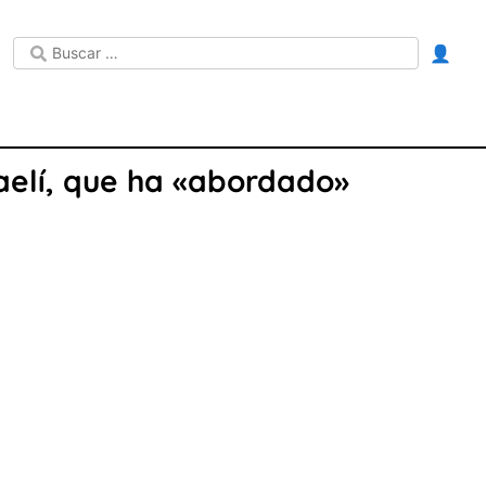
👤
raelí, que ha «abordado»