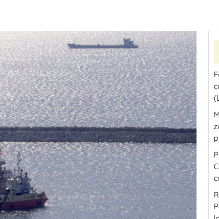
F
c
(
M
z
p
P
C
c
R
P
l