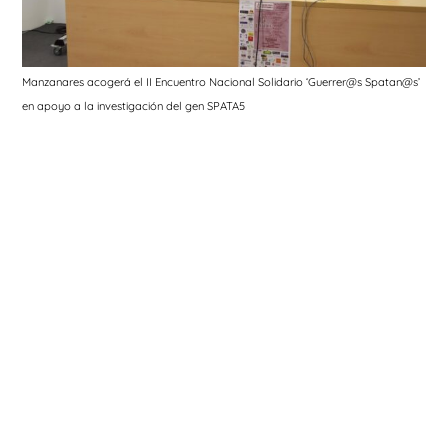
Manzanares acogerá el II Encuentro Nacional Solidario ‘Guerrer@s Spatan@s’
en apoyo a la investigación del gen SPATA5